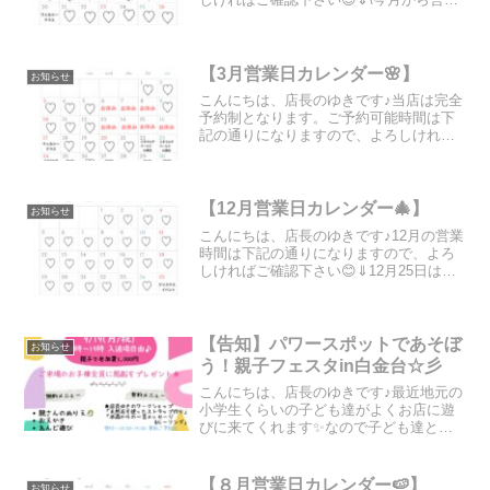
時間を変更しました📣/そして先日当店に
ティップリン直送のガネーシュヒマール
水晶が届きましたので、ぜひ原点の波動
に触れたい方は今の...
【3月営業日カレンダー🌸】
お知らせ
こんにちは、店長のゆきです♪当店は完全
予約制となります。ご予約可能時間は下
記の通りになりますので、よろしければ
ご確認下さい😊⇓
【12月営業日カレンダー🎄】
お知らせ
こんにちは、店長のゆきです♪12月の営業
時間は下記の通りになりますので、よろ
しければご確認下さい😊⇓12月25日は店
内でクリスマス会を開催します！♡オー
ナーの小濱と店長ゆき、茜さん、ウィク
ナさん、大阪のさやかさんが皆さまをお
迎え致します😊そ...
【告知】パワースポットであそぼ
お知らせ
う！親子フェスタin白金台☆彡
こんにちは、店長のゆきです♪最近地元の
小学生くらいの子ども達がよくお店に遊
びに来てくれます✨なので子ども達と店
内でお絵描きしたり工作したり…「あ
れ？ここ、天然石のお店だよね？」と少
し混乱する時があります😂\ そんなパワ
【８月営業日カレンダー🍉】
お知らせ