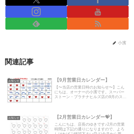
小濱
関連記事
【9月営業日カレンダー】
お知らせ
【〜当店の営業日時のお知らせ〜】こん
にちは、オーナーの小濱です。スーパー
ストーン・プラチナヒルズ店の9月のスケ
ジュールは画像に記載の通りに営業致し
ます！※当店は完全予約制となります。
下記のカレンダーをご参照の上ご希望の
日時を、 お問い合わせ...
【2月営業日カレンダー💝】
お知らせ
こんにちは、店長のゆきです♪2月の営業
時間は下記の通りになりますので、よろ
しければご確認下さい😊⇓\今月から営業