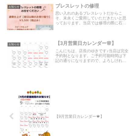
日時を、 お問い合わせ...
ブレスレットの修理
お知らせ
思い入れのあるブレスレットだからこ
そ、末永くご愛用していただきたいと思
っております。当店では修理の際に石の
浄化も一緒に行っておりますので安心し
てお預けください。※郵送でも承ってお
りますが送料はお客様負担とし、破損に
十分お気をつけて梱包をお願...
【3月営業日カレンダー🌸】
お知らせ
こんにちは、店長のゆきです♪当店は完全
予約制となります。ご予約可能時間は下
記の通りになりますので、よろしければ
ご確認下さい😊⇓
【9月営業日カレンダー🍁】