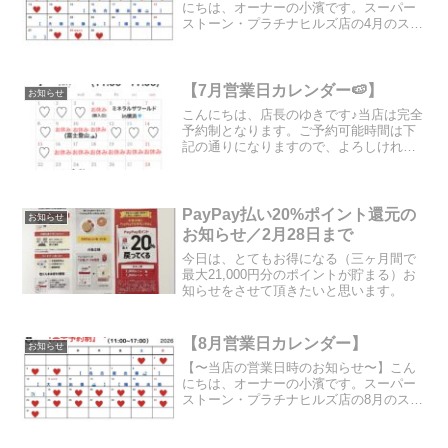
にちは、オーナーの小濱です。スーパー
ストーン・プラチナヒルズ店の4月のスケ
ジュールは画像に記載の通りに営業致し
ます！※当店は完全予約制となります。
下記のカレンダーをご参照の上ご希望の
日時を、 お問い合わせ...
【7月営業日カレンダー🍉】
お知らせ
こんにちは、店長のゆきです♪当店は完全
予約制となります。ご予約可能時間は下
記の通りになりますので、よろしければ
ご確認下さい😊⇓
PayPay払い20%ポイント還元の
お知らせ
お知らせ／2月28日まで
今日は、とてもお得になる（三ヶ月間で
最大21,000円分のポイントが貯まる）お
知らせをさせて頂きたいと思います。
【8月営業日カレンダー】
お知らせ
【〜当店の営業日時のお知らせ〜】こん
にちは、オーナーの小濱です。スーパー
ストーン・プラチナヒルズ店の8月のスケ
ジュールは画像に記載の通りに営業致し
ます！※当店は完全予約制となります。
下記のカレンダーをご参照の上ご希望の