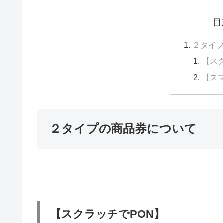
目
２タイ
【ス
【ス
２タイプの商品券について
【スクラッチでPON】