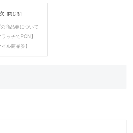
次
プの商品券について
クラッチでPON】
マイル商品券】