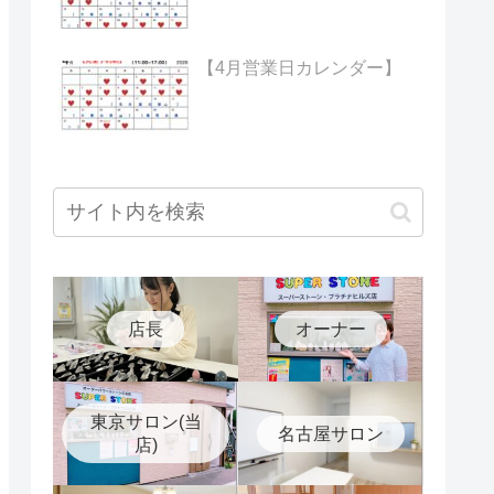
【4月営業日カレンダー】
店長
オーナー
東京サロン(当
名古屋サロン
店)