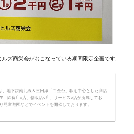
ヒルズ商栄会がおこなっている期間限定企画です。
は、地下鉄南北線＆三田線「白金台」駅を中心とした商店
月現在、飲食店○店、物販店○店、サービス○店が所属してお
ぐり児童遊園などでイベントを開催しております。