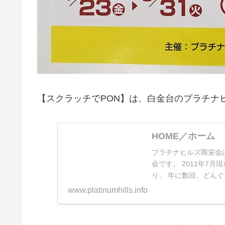
【スクラッチでPON】は、白金台のプラチナ
HOME／ホーム
プラチナヒルズ商栄会
会です。 2011年7
り、 年に数回、どん
www.platinumhills.info